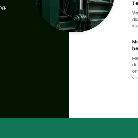
Te
ng,
Vo
di
st
Me
he
Me
do
on
vs