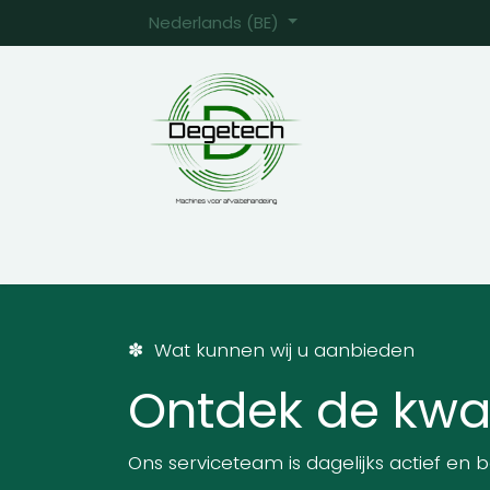
Overslaan naar inhoud
Nederlands (BE)
Startpagina
Machines
Gebruikte machi
✽ Wat kunnen wij u aanbieden
Ontdek de kwal
Ons serviceteam is dagelijks actief en