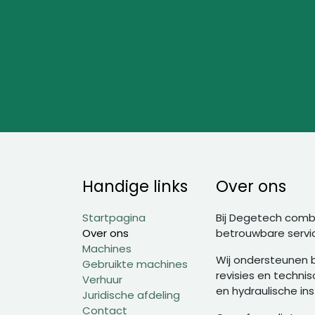
​Handige links
Over ons
Startpagina
Bij Degetech comb
Over ons
betrouwbare servic
Machines
Wij ondersteunen b
Gebruikte machines
revisies en techni
Verh​​​uu​​r​​
en hydraulische inst
Juridische afdeling
Contact