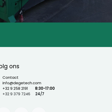
olg ons
Contact
info@degetech.com
+32 9 258 2191
8:30-17:00
+32 9 379 7246
24/7