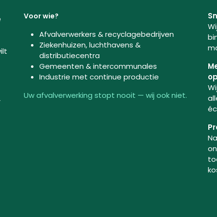
Sn
Voor wie?
e
Wi
Afvalverwerkers & recyclagebedrijven
bi
Ziekenhuizen, luchthavens &
ma
ilt
distributiecentra
Gemeenten & intercommunales
Me
Industrie met continue productie
op
Wi
Uw afvalverwerking stopt nooit — wij ook niet.
al
r
éc
Pr
Na
on
to
ko