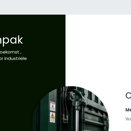
npak
toekomst ,
 industriële
O
Me
We